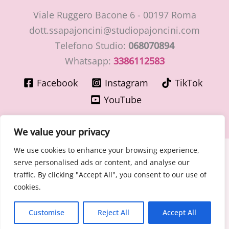
Viale Ruggero Bacone 6 - 00197 Roma
dott.ssapajoncini@studiopajoncini.com
Telefono Studio:
068070894
Whatsapp:
3386112583
Facebook
Instagram
TikTok
YouTube
We value your privacy
We use cookies to enhance your browsing experience,
Copyright © 2026 LaMiaGinecologa.com - Dott.ssa Cinzia
serve personalised ads or content, and analyse our
Pajoncini - Specialista in Ostetricia e Ginecologia
traffic. By clicking "Accept All", you consent to our use of
P.IVA 15400091003 – n° Ordine Medici di Roma 30776 del
cookies.
30/06/1981
Cookie - Privacy Policy
Customise
Reject All
Accept All