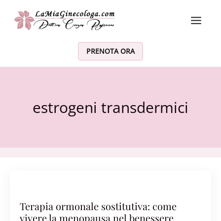
Vai al contenuto
PRENOTA ORA
estrogeni transdermici
Terapia ormonale sostitutiva: come
vivere la menopausa nel benessere,