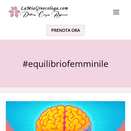
Vai al contenuto
PRENOTA ORA
#equilibriofemminile