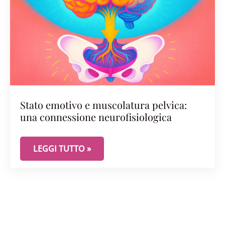
Stato emotivo e muscolatura pelvica:
una connessione neurofisiologica
STATO EMOTIVO E MUSCOLATURA PELVICA: UNA
LEGGI TUTTO »