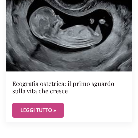
Ecografia ostetrica: il primo sguardo
sulla vita che cresce
ECOGRAFIA OSTETRICA: IL PRIMO SGUARDO SULLA
LEGGI TUTTO »