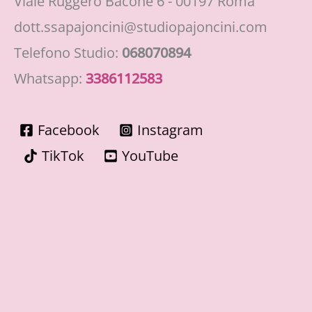
Viale Ruggero Bacone 6 - 00197 Roma
dott.ssapajoncini@studiopajoncini.com
Telefono Studio:
068070894
Whatsapp:
3386112583
Facebook
Instagram
TikTok
YouTube