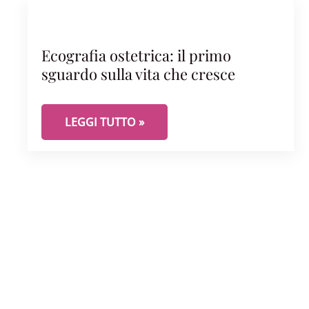
Ecografia ostetrica: il primo
sguardo sulla vita che cresce
ECOGRAFIA OSTETRICA: IL PRIMO SGUARDO SU
LEGGI TUTTO »