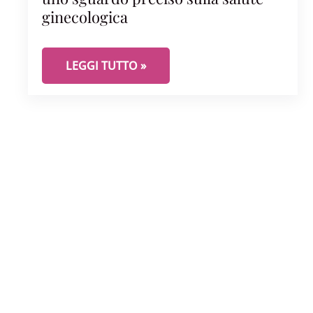
ginecologica
ECOGRAFIA PELVICA TRANSVAGINALE: UNO S
LEGGI TUTTO »