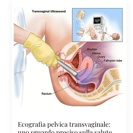
Ecografia pelvica transvaginale:
uno sguardo preciso sulla salute