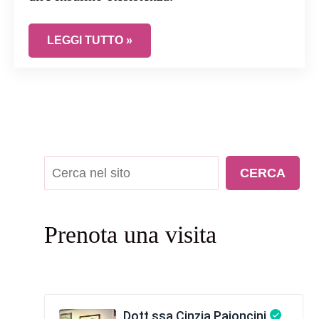
SINDROME DELL’OVAIO POLICISTICO: COSA VUO
LEGGI TUTTO »
Cerca
CERCA
Prenota una visita