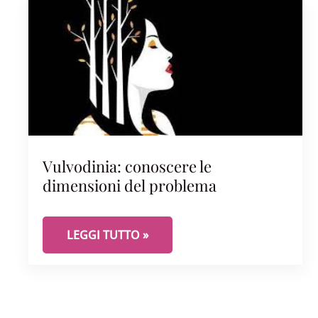
Vulvodinia: conoscere le
dimensioni del problema
VULVODINIA: CONOSCERE LE DIMENSIONI DE
LEGGI TUTTO »