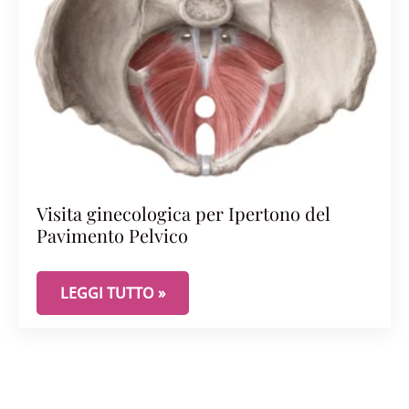
Visita ginecologica per Ipertono del
Pavimento Pelvico
VISITA GINECOLOGICA PER IPERTONO DEL PAVIM
LEGGI TUTTO »