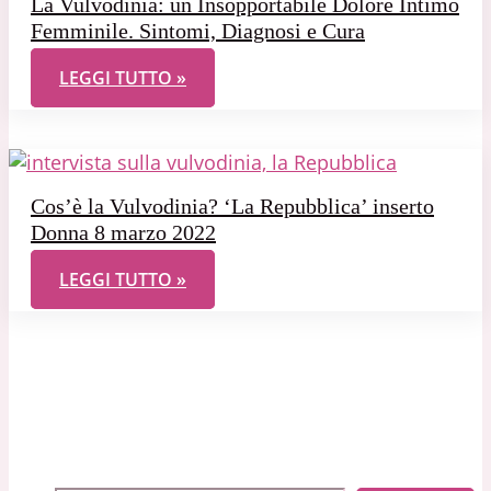
La Vulvodinia: un Insopportabile Dolore Intimo
Femminile. Sintomi, Diagnosi e Cura
LA VULVODINIA: UN INSOPPORTABILE DOLORE INT
LEGGI TUTTO »
Cos’è la Vulvodinia? ‘La Repubblica’ inserto
Donna 8 marzo 2022
COS’È LA VULVODINIA? ‘LA REPUBBLICA’ INSERTO
LEGGI TUTTO »