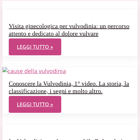
Visita ginecologica per vulvodinia: un percorso
attento e dedicato al dolore vulvare
VISITA GINECOLOGICA PER VULVODINIA: UN PER
LEGGI TUTTO »
Conoscere la Vulvodinia, 1° video. La storia, la
classificazione, i segni e molto altro.
CONOSCERE LA VULVODINIA, 1° VIDEO. LA STORIA,
LEGGI TUTTO »