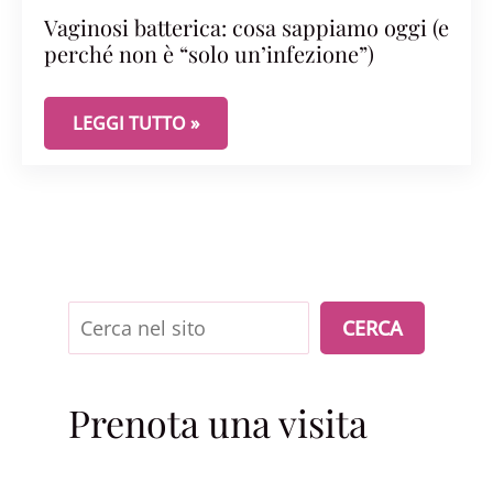
Vaginosi batterica: cosa sappiamo oggi (e
perché non è “solo un’infezione”)
VAGINOSI BATTERICA: COSA SAPPIAMO OGGI (E P
LEGGI TUTTO »
Cerca
CERCA
Prenota una visita