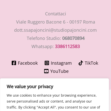
Contattaci
Viale Ruggero Bacone 6 - 00197 Roma
dott.ssapajoncini@studiopajoncini.com
Telefono Studio:
068070894
Whatsapp:
3386112583
Facebook
Instagram
TikTok
YouTube
We value your privacy
We use cookies to enhance your browsing experience,
Copyright © 2026 LaMiaGinecologa.com - Dott.ssa Cinzia
serve personalised ads or content, and analyse our
Pajoncini - Specialista in Ostetricia e Ginecologia
traffic. By clicking "Accept All", you consent to our use of