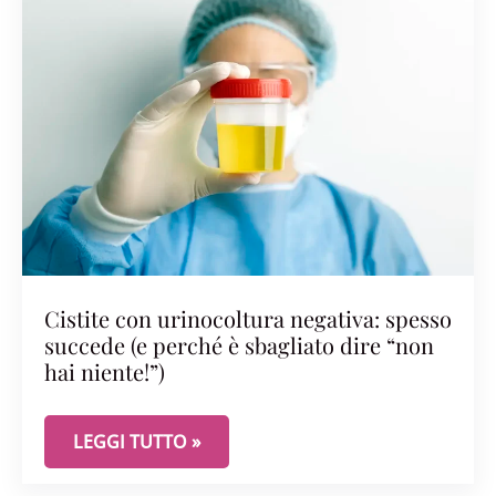
Cistite con urinocoltura negativa: spesso
succede (e perché è sbagliato dire “non
hai niente!”)
CISTITE CON URINOCOLTURA NEGATIVA: SPESSO SU
LEGGI TUTTO »