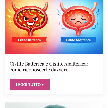
Cistite Batterica e Cistite Abatterica:
come riconoscerle davvero
CISTITE BATTERICA E CISTITE ABATTERICA: COM
LEGGI TUTTO »