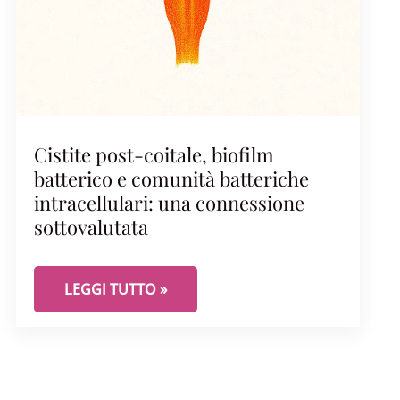
ACO IDEALE PER LE CISTITI RECIDIVANTI
Cistite post-coitale, biofilm
batterico e comunità batteriche
intracellulari: una connessione
sottovalutata
CISTITE POST-COITALE, BIOFILM BATTERICO E 
LEGGI TUTTO »