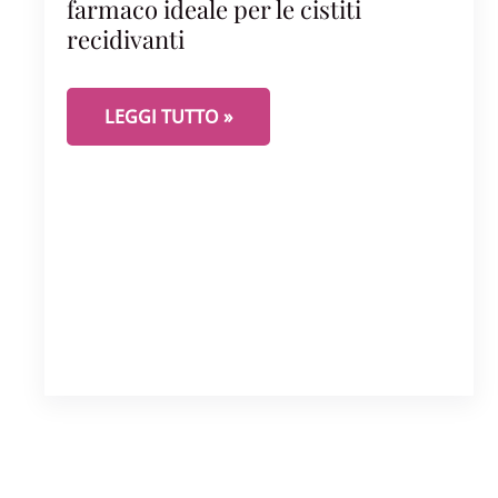
farmaco ideale per le cistiti
recidivanti
NITROFURANTOINA MON AMOUR
! ..IL FARM
LEGGI TUTTO »