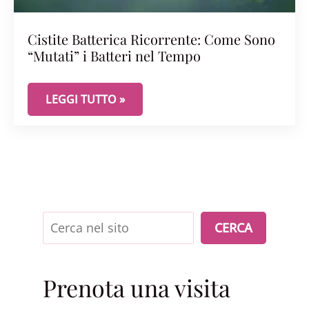
Cistite Batterica Ricorrente: Come Sono
“Mutati” i Batteri nel Tempo
CISTITE BATTERICA RICORRENTE: COME SONO “MU
LEGGI TUTTO »
Cerca
CERCA
Prenota una visita