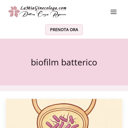
Vai al contenuto
PRENOTA ORA
biofilm batterico