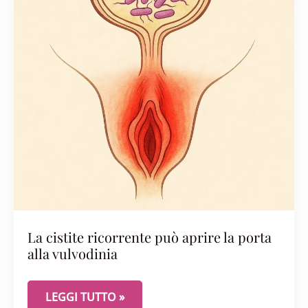
La cistite ricorrente può aprire la porta
alla vulvodinia
LA CISTITE RICORRENTE PUÒ APRIRE LA PORTA A
LEGGI TUTTO »