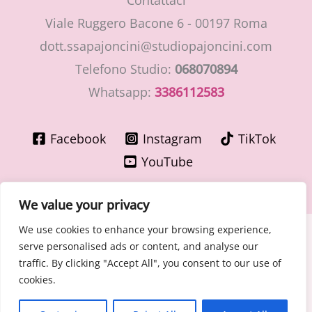
Viale Ruggero Bacone 6 - 00197 Roma
dott.ssapajoncini@studiopajoncini.com
Telefono Studio:
068070894
Whatsapp:
3386112583
Facebook
Instagram
TikTok
YouTube
We value your privacy
We use cookies to enhance your browsing experience,
Copyright © 2026 LaMiaGinecologa.com - Dott.ssa Cinzia
serve personalised ads or content, and analyse our
Pajoncini - Specialista in Ostetricia e Ginecologia
traffic. By clicking "Accept All", you consent to our use of
P.IVA 15400091003 – n° Ordine Medici di Roma 30776 del
cookies.
30/06/1981
Cookie - Privacy Policy