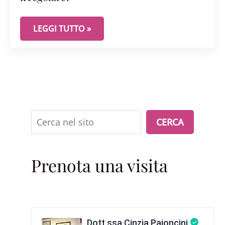
COSA SIGNIFICA DAVVERO AVERE UN CICLO IRRE
LEGGI TUTTO »
Cerca
CERCA
Prenota una visita