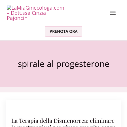
Vai al contenuto
PRENOTA ORA
spirale al progesterone
La Terapia della Dismenorrea: eliminare