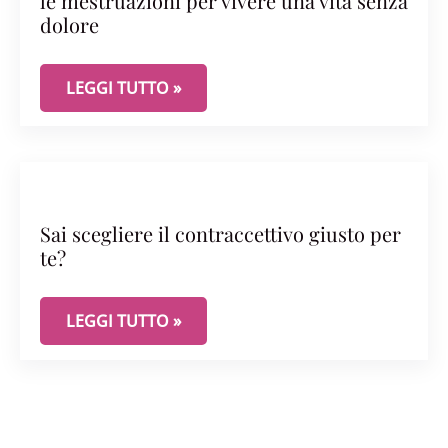
le mestruazioni per vivere una vita senza
dolore
LA TERAPIA DELLA DISMENORREA: ELIMINARE LE 
LEGGI TUTTO »
Sai scegliere il contraccettivo giusto per
te?
SAI SCEGLIERE IL CONTRACCETTIVO GIUSTO PER T
LEGGI TUTTO »