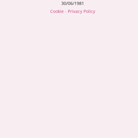
30/06/1981
Cookie - Privacy Policy
ISCRIVITI
ALLA MIA NEWSLETTER
Non inviamo spam! Leggi la nostra
Informativa sulla
privacy
per avere maggiori informazioni.