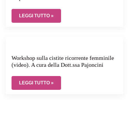
HPV AD ALTO RISCHIO: PERCHÉ PERSISTE E IL
LEGGI TUTTO »
Workshop sulla cistite ricorrente femminile
(video). A cura della Dott.ssa Pajoncini
WORKSHOP SULLA CISTITE RICORRENTE FEMMIN
LEGGI TUTTO »