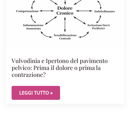
Vulvodinia e Ipertono del pavimento
pelvico: Prima il dolore o prima la
contrazione?
VULVODINIA E IPERTONO DEL PAVIMENTO PELVIC
LEGGI TUTTO »