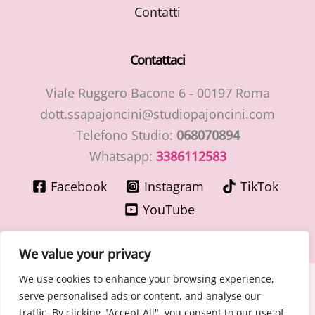
Contatti
Contattaci
Viale Ruggero Bacone 6 - 00197 Roma
dott.ssapajoncini@studiopajoncini.com
Telefono Studio:
068070894
Whatsapp:
3386112583
Facebook
Instagram
TikTok
YouTube
We value your privacy
We use cookies to enhance your browsing experience,
Copyright © 2026 LaMiaGinecologa.com - Dott.ssa Cinzia
serve personalised ads or content, and analyse our
Pajoncini - Specialista in Ostetricia e Ginecologia
traffic. By clicking "Accept All", you consent to our use of