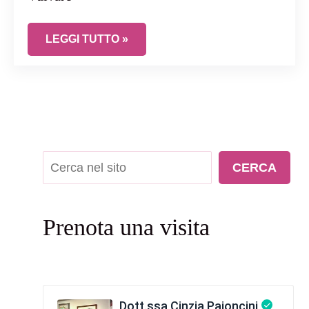
MECCANISMI FISIOPATOLOGICI DELL’ATROFIA 
LEGGI TUTTO »
Cerca
CERCA
Prenota una visita