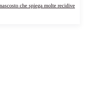
o nascosto che spiega molte recidive
DIALOGO NASCOSTO CHE SPIEGA MOLTE RECIDIVE