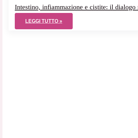
Intestino, infiammazione e cistite: il dialog
INTESTINO, INFIAMMAZIONE E CISTITE: IL 
LEGGI TUTTO »