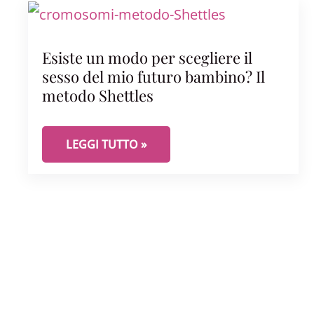
Esiste un modo per scegliere il
sesso del mio futuro bambino? Il
metodo Shettles
ESISTE UN MODO PER SCEGLIERE IL SESSO D
LEGGI TUTTO »