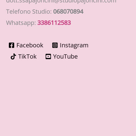
dott.ssapajoncini@studiopajoncini.com
Telefono Studio:
068070894
Whatsapp:
3386112583
Facebook
Instagram
TikTok
YouTube