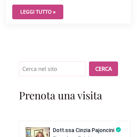
HPV E “TRADIMENTO”: COSA DICE DAVVERO LA SC
LEGGI TUTTO »
Cerca
CERCA
Prenota una visita