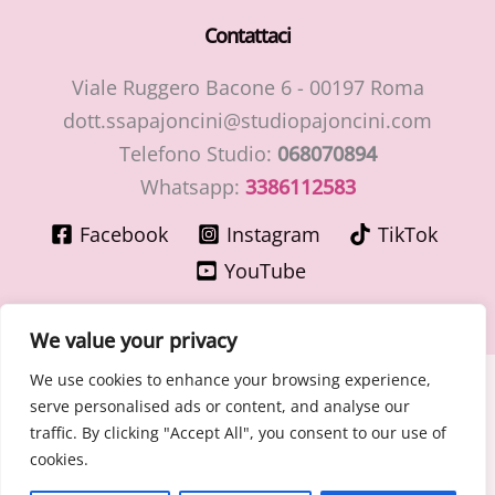
Contattaci
Viale Ruggero Bacone 6 - 00197 Roma
dott.ssapajoncini@studiopajoncini.com
Telefono Studio:
068070894
Whatsapp:
3386112583
Facebook
Instagram
TikTok
YouTube
We value your privacy
We use cookies to enhance your browsing experience,
Copyright © 2026 LaMiaGinecologa.com - Dott.ssa Cinzia
serve personalised ads or content, and analyse our
Pajoncini - Specialista in Ostetricia e Ginecologia
traffic. By clicking "Accept All", you consent to our use of
P.IVA 15400091003 – n° Ordine Medici di Roma 30776 del
cookies.
30/06/1981