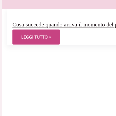
Cosa succede quando arriva il momento del 
COSA SUCCEDE QUANDO ARRIVA IL MOMENTO
LEGGI TUTTO »