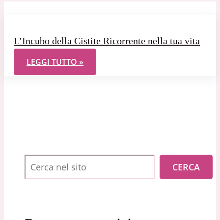
L’Incubo della Cistite Ricorrente nella tua vita
L’INCUBO DELLA CISTITE RICORRENTE NELLA TUA 
LEGGI TUTTO »
Cerca
CERCA