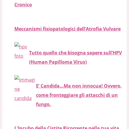
Cronico
Meccanismi fisiopatologici dell’Atrofia Vulvare
Tutto quello che bisogna sapere sull’HPV
(Human Papilloma Virus)
E’ Candida…Ma non innocua! Ovvero,
come fronteggiare gli attacchi di un
fungo.
L’Incubo della Cistite Ricorrente nella tua vita