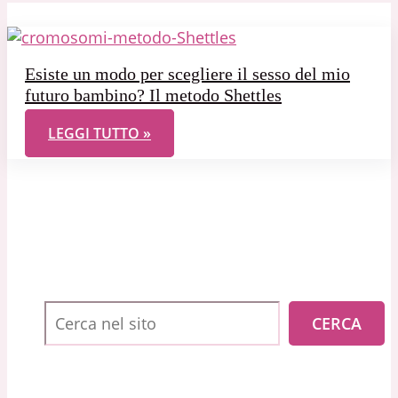
Esiste un modo per scegliere il sesso del mio
futuro bambino? Il metodo Shettles
ESISTE UN MODO PER SCEGLIERE IL SESSO DEL M
LEGGI TUTTO »
Cerca
CERCA