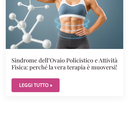
Sindrome dell’Ovaio Policistico e Attività
Fisica: perché la vera terapia è muoversi!
SINDROME DELL’OVAIO POLICISTICO E ATTIVITÀ F
LEGGI TUTTO »