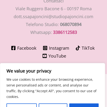
Contattaci
Viale Ruggero Bacone 6 - 00197 Roma
dott.ssapajoncini@studiopajoncini.com
Telefono Studio:
068070894
Whatsapp:
3386112583
Facebook
Instagram
TikTok
YouTube
We value your privacy
We use cookies to enhance your browsing experience,
Copyright © 2026 LaMiaGinecologa.com - Dott.ssa Cinzia
serve personalised ads or content, and analyse our
Pajoncini - Specialista in Ostetricia e Ginecologia
traffic. By clicking "Accept All", you consent to our use of
P.IVA 15400091003 – n° Ordine Medici di Roma 30776 del
cookies.
30/06/1981