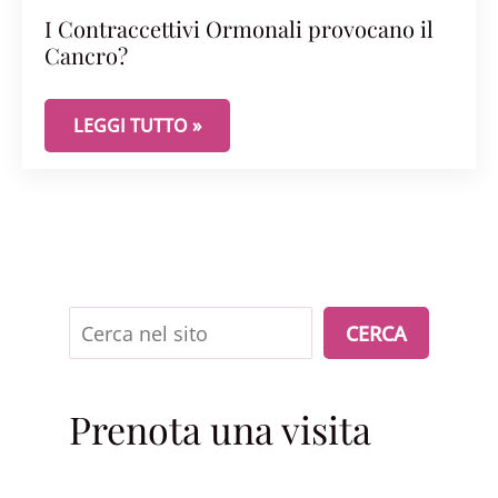
I Contraccettivi Ormonali provocano il
Cancro?
I CONTRACCETTIVI ORMONALI PROVOCANO IL C
LEGGI TUTTO »
Cerca
CERCA
Prenota una visita