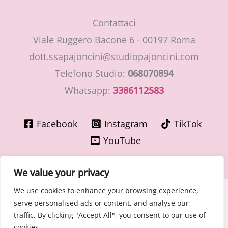
Contattaci
Viale Ruggero Bacone 6 - 00197 Roma
dott.ssapajoncini@studiopajoncini.com
Telefono Studio:
068070894
Whatsapp:
3386112583
Facebook
Instagram
TikTok
YouTube
We value your privacy
We use cookies to enhance your browsing experience,
Copyright © 2026 LaMiaGinecologa.com - Dott.ssa Cinzia
serve personalised ads or content, and analyse our
Pajoncini - Specialista in Ostetricia e Ginecologia
traffic. By clicking "Accept All", you consent to our use of
P.IVA 15400091003 – n° Ordine Medici di Roma 30776 del
cookies.