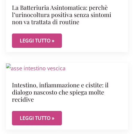
La Batteriuria Asintomatica: perchè
l’urinocoltura positiva senza sintomi
non va trattata di routine
LA BATTERIURIA ASINTOMATICA: PERCHÈ L’URIN
LEGGI TUTTO »
Intestino, infiammazione e cistite: il
dialogo nascosto che spiega molte
recidive
INTESTINO, INFIAMMAZIONE E CISTITE: IL DIAL
LEGGI TUTTO »