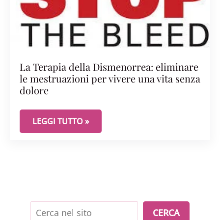
La Terapia della Dismenorrea: eliminare
le mestruazioni per vivere una vita senza
dolore
LA TERAPIA DELLA DISMENORREA: ELIMINARE LE 
LEGGI TUTTO »
Cerca
CERCA