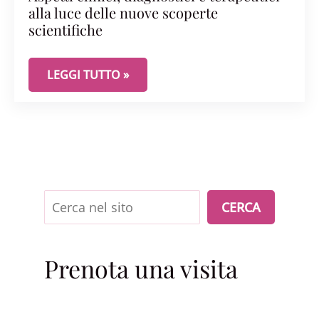
alla luce delle nuove scoperte
scientifiche
LA VAGINITE DA CANDIDA NON ALBICANS: ASPETTI
LEGGI TUTTO »
Cerca
CERCA
Prenota una visita