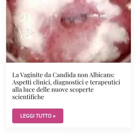
La Vaginite da Candida non Albicans:
Aspetti clinici, diagnostici e terapeutici
alla luce delle nuove scoperte
scientifiche
LA VAGINITE DA CANDIDA NON ALBICANS: ASPETTI
LEGGI TUTTO »