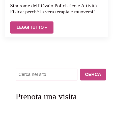
Sindrome dell’Ovaio Policistico e Attività
Fisica: perché la vera terapia è muoversi!
SINDROME DELL’OVAIO POLICISTICO E ATTIVIT
LEGGI TUTTO »
Cerca
CERCA
Prenota una visita