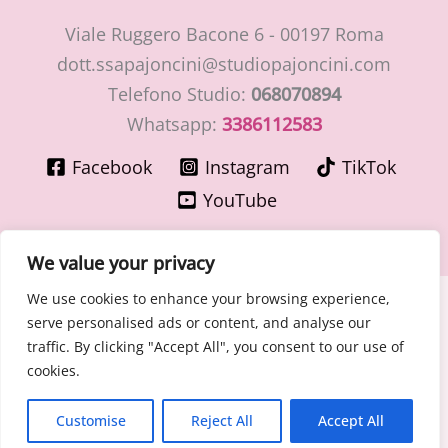
Viale Ruggero Bacone 6 - 00197 Roma
dott.ssapajoncini@studiopajoncini.com
Telefono Studio:
068070894
Whatsapp:
3386112583
Facebook
Instagram
TikTok
YouTube
We value your privacy
We use cookies to enhance your browsing experience,
Copyright © 2026 LaMiaGinecologa.com - Dott.ssa Cinzia
serve personalised ads or content, and analyse our
Pajoncini - Specialista in Ostetricia e Ginecologia
traffic. By clicking "Accept All", you consent to our use of
P.IVA 15400091003 – n° Ordine Medici di Roma 30776 del
cookies.
30/06/1981
Cookie - Privacy Policy
Customise
Reject All
Accept All