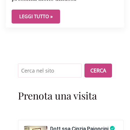
SAI TUTTO DEI FIBROMI UTERINI? UN PROBLEMA 
LEGGI TUTTO »
Cerca
CERCA
Prenota una visita