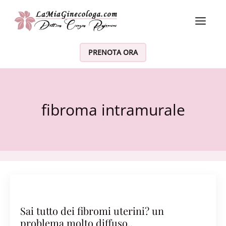
Vai al contenuto
PRENOTA ORA
fibroma intramurale
Sai tutto dei fibromi uterini? un
problema molto diffuso..