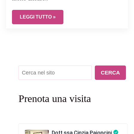
SAI TUTTO DEI FIBROMI UTERINI? UN PROBLEM
LEGGI TUTTO »
Cerca
CERCA
Prenota una visita