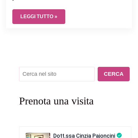
COSA SUCCEDE QUANDO ARRIVA IL MOMENTO 
LEGGI TUTTO »
Cerca
CERCA
Prenota una visita