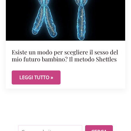
Esiste un modo per scegliere il sesso del
mio futuro bambino? Il metodo Shettles
ESISTE UN MODO PER SCEGLIERE IL SESSO DEL 
LEGGI TUTTO »
Cerca