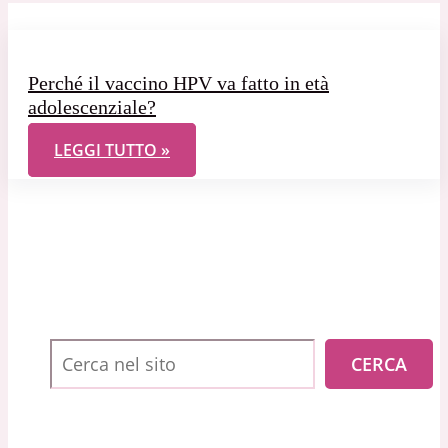
Perché il vaccino HPV va fatto in età
adolescenziale?
PERCHÉ IL VACCINO HPV VA FATTO IN ETÀ ADOLES
LEGGI TUTTO »
Cerca
CERCA