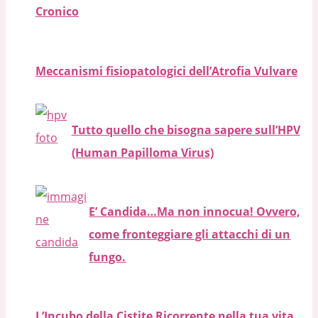
Cronico
Meccanismi fisiopatologici dell’Atrofia Vulvare
Tutto quello che bisogna sapere sull’HPV
(Human Papilloma Virus)
E’ Candida…Ma non innocua! Ovvero,
come fronteggiare gli attacchi di un
fungo.
L’Incubo della Cistite Ricorrente nella tua vita