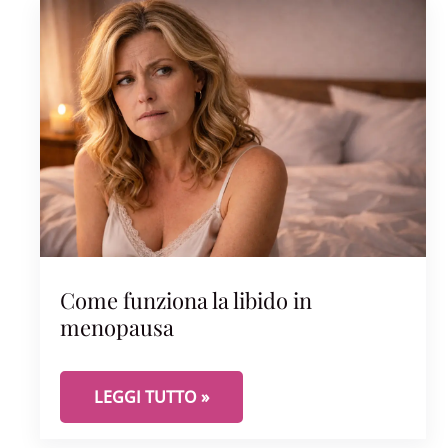
Come funziona la libido in
menopausa
COME FUNZIONA LA LIBIDO IN MENOPAUSA
LEGGI TUTTO »