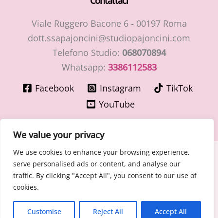
Contattaci
Viale Ruggero Bacone 6 - 00197 Roma
dott.ssapajoncini@studiopajoncini.com
Telefono Studio:
068070894
Whatsapp:
3386112583
Facebook
Instagram
TikTok
YouTube
We value your privacy
We use cookies to enhance your browsing experience,
Copyright © 2026 LaMiaGinecologa.com - Dott.ssa Cinzia
serve personalised ads or content, and analyse our
Pajoncini - Specialista in Ostetricia e Ginecologia
traffic. By clicking "Accept All", you consent to our use of
P.IVA 15400091003 – n° Ordine Medici di Roma 30776 del
cookies.
30/06/1981
Cookie - Privacy Policy
Customise
Reject All
Accept All