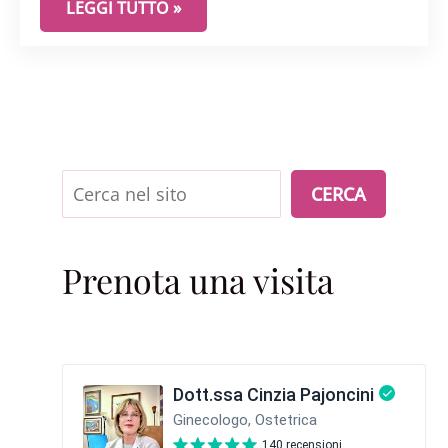
INTESTINO, INFIAMMAZIONE E CISTITE: IL DIAL
LEGGI TUTTO »
Cerca
CERCA
Prenota una visita