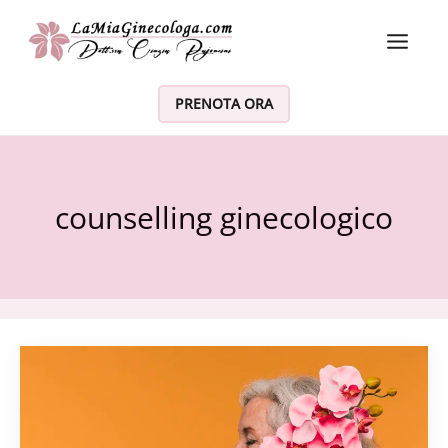
Vai al contenuto
PRENOTA ORA
counselling ginecologico