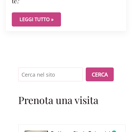
te?
SAI SCEGLIERE IL CONTRACCETTIVO GIUSTO PER T
LEGGI TUTTO »
Cerca
CERCA
Prenota una visita