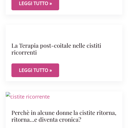
CISTITE BATTERICA E CISTITE ABATTERICA: COM
LEGGI TUTTO »
La Terapia post-coitale nelle cistiti
ricorrenti
LA TERAPIA POST-COITALE NELLE CISTITI RICORRE
LEGGI TUTTO »
Perchè in alcune donne la cistite ritorna,
ritorna…e diventa cronica?