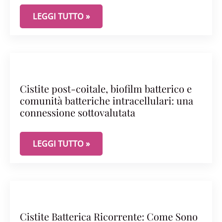
PERCHÈ IN ALCUNE DONNE LA CISTITE RITORNA,
LEGGI TUTTO »
Cistite post-coitale, biofilm batterico e
comunità batteriche intracellulari: una
connessione sottovalutata
CISTITE POST-COITALE, BIOFILM BATTERICO E 
LEGGI TUTTO »
Cistite Batterica Ricorrente: Come Sono