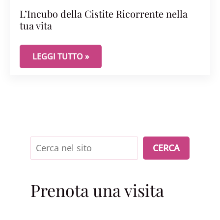
L’Incubo della Cistite Ricorrente nella
tua vita
L’INCUBO DELLA CISTITE RICORRENTE NELLA TUA 
LEGGI TUTTO »
Cerca
CERCA
Prenota una visita