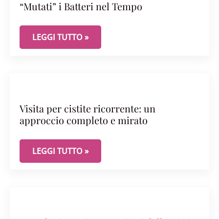
“Mutati” i Batteri nel Tempo
CISTITE BATTERICA RICORRENTE: COME SONO “MU
LEGGI TUTTO »
Visita per cistite ricorrente: un
approccio completo e mirato
VISITA PER CISTITE RICORRENTE: UN APPROCCIO
LEGGI TUTTO »