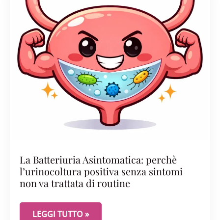
La Batteriuria Asintomatica: perchè
l’urinocoltura positiva senza sintomi
non va trattata di routine
LA BATTERIURIA ASINTOMATICA: PERCHÈ L’URIN
LEGGI TUTTO »