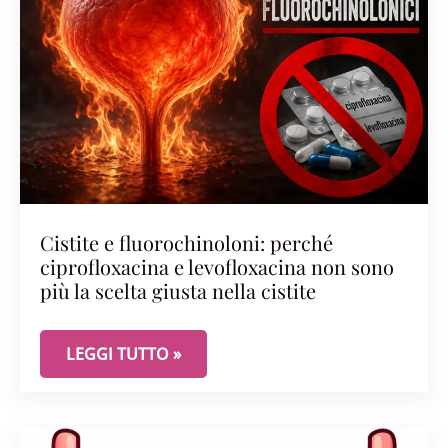
Cistite e fluorochinoloni: perché
ciprofloxacina e levofloxacina non sono
più la scelta giusta nella cistite
CISTITE E FLUOROCHINOLONI: PERCHÉ CIPROFLOX
LEGGI TUTTO »