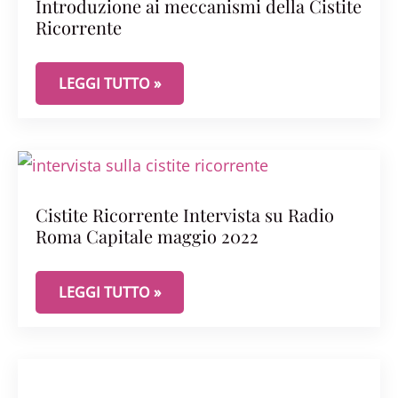
Introduzione ai meccanismi della Cistite
Ricorrente
INTRODUZIONE AI MECCANISMI DELLA CISTITE R
LEGGI TUTTO »
Cistite Ricorrente Intervista su Radio
Roma Capitale maggio 2022
CISTITE RICORRENTE INTERVISTA SU RADIO ROMA
LEGGI TUTTO »